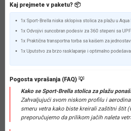
Kaj prejmete v paketu? 📦
1x Sport-Brella niska sklopiva stolica za plažu u Aqua 
1x Odvojivi suncobran podesiv za 360 stepeni sa UPF
1x Praktična transportna torba sa kaišem za jednosta
1x Uputstvo za brzo rasklapanje i optimalno podešav
Pogosta vprašanja (FAQ) 💡
Kako se Sport-Brella stolica za plažu pona
Zahvaljujući svom niskom profilu i aerodin
smeru vetra kako biste kreirali zaštitni štit 
preporučujemo da prilikom jačih naleta vet