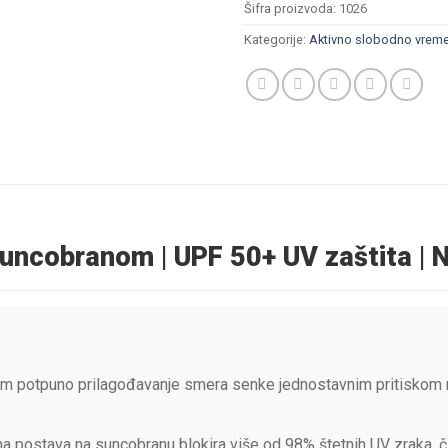
Šifra proizvoda:
1026
Kategorije:
Aktivno slobodno vrem
suncobranom | UPF 50+ UV zaštita | 
potpuno prilagođavanje smera senke jednostavnim pritiskom na
postava na suncobranu blokira više od 98% štetnih UV zraka, č