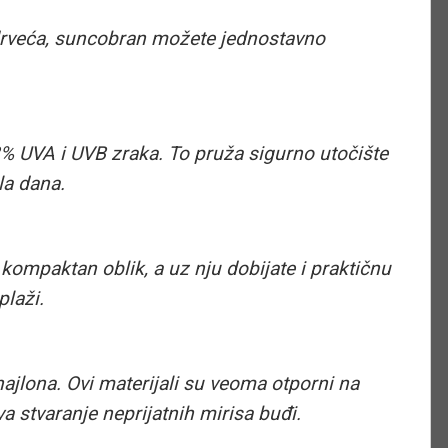
i drveća, suncobran možete jednostavno
8% UVA i UVB zraka. To pruža sigurno utočište
la dana.
kompaktan oblik, a uz nju dobijate i praktičnu
plaži.
ajlona. Ovi materijali su veoma otporni na
a stvaranje neprijatnih mirisa buđi.