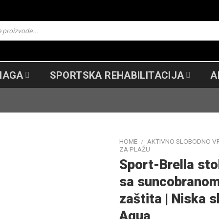
SNAGA
SPORTSKA REHABILITACIJA
A
HOME
/
AKTIVNO SLOBODNO V
ZA PLAŽU
Sport-Brella sto
sa suncobranom
Add to
wishlist
zaštita | Niska s
Aqua