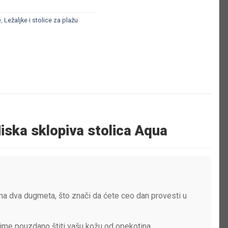
e
,
Ležaljke i stolice za plažu
Niska sklopiva stolica Aqua
 dva dugmeta, što znači da ćete ceo dan provesti u
ime pouzdano štiti vašu kožu od opekotina.