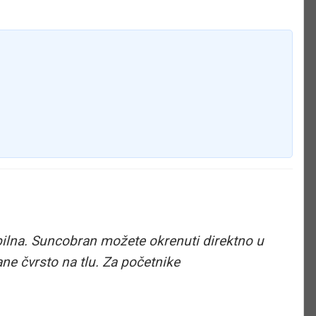
bilna. Suncobran možete okrenuti direktno u
tane čvrsto na tlu. Za početnike