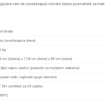
gućava vam da osvežavajuće morske talase posmatrate sa maksim
rt-Brella
a (osvežavajuće plava)
5 kg
8 cm (dubina) x 17,8 cm (širina) x 89 cm (visina)
ržljivi najlon i platno (poliester sa metalnim vlaknima)
ustan čelik i najlonski spojni elementi
 50+ sertifikat za UV zaštitu
RIFY]