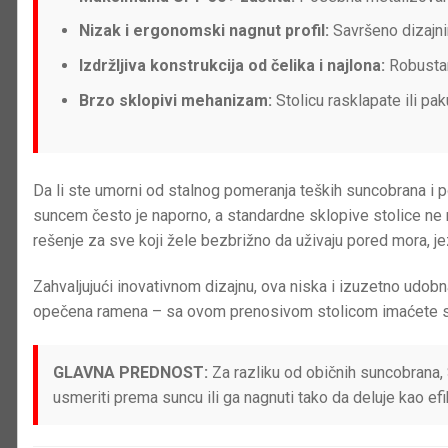
Nizak i ergonomski nagnut profil:
Savršeno dizajni
Izdržljiva konstrukcija od čelika i najlona:
Robustan 
Brzo sklopivi mehanizam:
Stolicu rasklapate ili p
Da li ste umorni od stalnog pomeranja teških suncobrana i
suncem često je naporno, a standardne sklopive stolice ne n
rešenje za sve koji žele bezbrižno da uživaju pored mora, j
Zahvaljujući inovativnom dizajnu, ova niska i izuzetno udo
opečena ramena – sa ovom prenosivom stolicom imaćete s
GLAVNA PREDNOST:
Za razliku od običnih suncobrana, 
usmeriti prema suncu ili ga nagnuti tako da deluje kao e