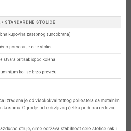
 / STANDARDNE STOLICE
rebna kupovina zasebnog suncobrana)
i ručno pomeranje cele stolice
e stvara pritisak ispod kolena
 aluminijum koji se brzo prevrću
lica izrađena je od visokokvalitetnog poliestera sa metalnim
 kostimu. Ogrodje od izdržljivog čelika podnosi redovnu
azdušne struje, čime održava stabilnost cele stolice čak i