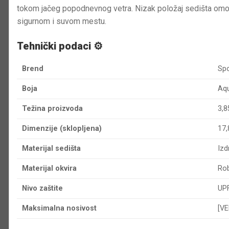
tokom jačeg popodnevnog vetra. Nizak položaj sedišta omo
sigurnom i suvom mestu.
Tehnički podaci ⚙️
Brend
Spo
Boja
Aqu
Težina proizvoda
3,8
Dimenzije (sklopljena)
17,
Materijal sedišta
Izd
Materijal okvira
Rob
Nivo zaštite
UPF
Maksimalna nosivost
[VE