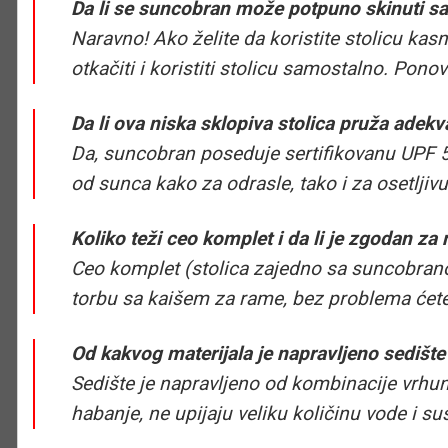
Da li se suncobran može potpuno skinuti sa
Naravno! Ako želite da koristite stolicu ka
otkačiti i koristiti stolicu samostalno. Pono
Da li ova niska sklopiva stolica pruža adek
Da, suncobran poseduje sertifikovanu UPF 5
od sunca kako za odrasle, tako i za osetljiv
Koliko teži ceo komplet i da li je zgodan za
Ceo komplet (stolica zajedno sa suncobranom
torbu sa kaišem za rame, bez problema ćete 
Od kakvog materijala je napravljeno sedište 
Sedište je napravljeno od kombinacije vrhun
habanje, ne upijaju veliku količinu vode i s