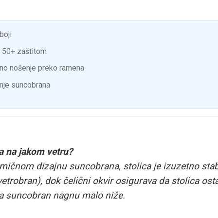
boji
 50+ zaštitom
vno nošenje preko ramena
anje suncobrana
ša na jakom vetru?
amičnom dizajnu suncobrana, stolica je izuzetno sta
(vetrobran), dok čelični okvir osigurava da stolica os
ra suncobran nagnu malo niže.