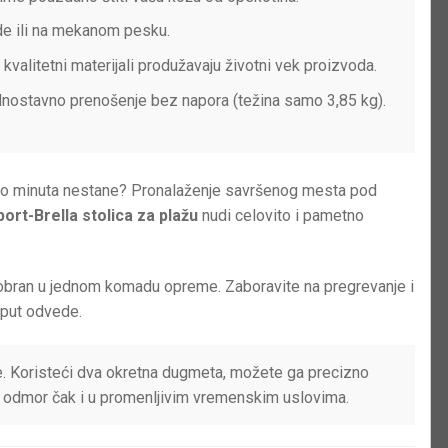
de ili na mekanom pesku.
kvalitetni materijali produžavaju životni vek proizvoda.
ednostavno prenošenje bez napora (težina samo 3,85 kg).
iko minuta nestane? Pronalaženje savršenog mesta pod
port-Brella stolica za plažu
nudi celovito i pametno
ncobran u jednom komadu opreme. Zaboravite na pregrevanje i
put odvede.
ce. Koristeći dva okretna dugmeta, možete ga precizno
li odmor čak i u promenljivim vremenskim uslovima.