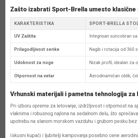
Zašto izabrati Sport-Brella umesto klasične s
KARAKTERISTIKA
SPORT-BRELLA STOL
UV Zaštita
Integrisan suncobran s
Prilagodljivost senke
Nagib i rotacija od 360
Udobnost za noge
Nizak profil, idealan za
Otpornost na vetar
Aerodinamičan oblik, čeli
Vrhunski materijali i pametna tehnologija za
Pri izboru opreme za letovanje, izdržljivost i otpornost na 
vlaknima i robusnog najlona na sedalnom delu, što sprečav
upotrebu na slanom morskom vazduhu i grubom pesku bez ri
Iskusni kupači i ljubitelji kampovanja posebno cene aerodina