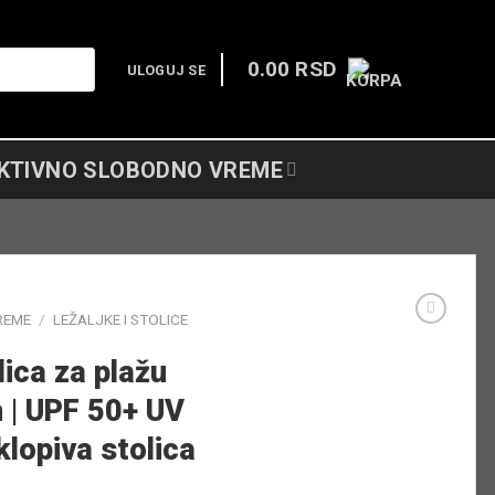
0.00
RSD
ULOGUJ SE
KTIVNO SLOBODNO VREME
REME
/
LEŽALJKE I STOLICE
lica za plažu
 | UPF 50+ UV
klopiva stolica