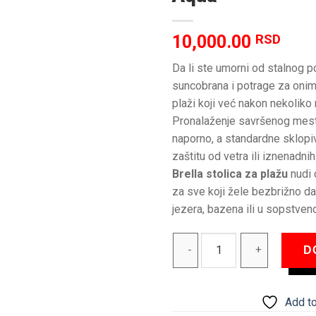
10,000.00
RSD
Da li ste umorni od stalnog p
suncobrana i potrage za on
plaži koji već nakon nekoliko
Pronalaženje savršenog mes
naporno, a standardne sklopi
zaštitu od vetra ili iznenadni
Brella stolica za plažu
nudi 
za sve koji žele bezbrižno da
jezera, bazena ili u sopstven
Sport-Brella stolica za plažu
D
Add to