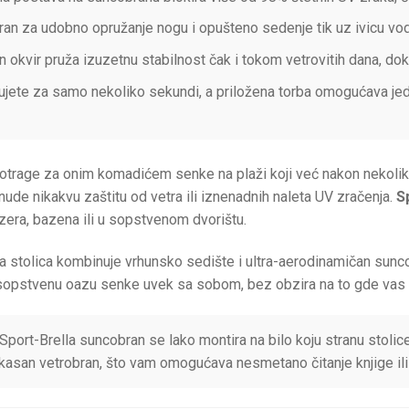
ran za udobno opružanje nogu i opušteno sedenje tik uz ivicu vo
okvir pruža izuzetnu stabilnost čak i tokom vetrovitih dana, dok 
akujete za samo nekoliko sekundi, a priložena torba omogućava j
 potrage za onim komadićem senke na plaži koji već nakon nekol
ude nikakvu zaštitu od vetra ili iznenadnih naleta UV zračenja.
S
ezera, bazena ili u sopstvenom dvorištu.
bna stolica kombinuje vrhunsko sedište i ultra-aerodinamičan su
opstvenu oazu senke uvek sa sobom, bez obzira na to gde vas 
Sport-Brella suncobran se lako montira na bilo koju stranu stoli
fikasan vetrobran, što vam omogućava nesmetano čitanje knjige i