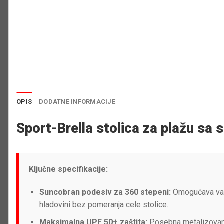
OPIS
DODATNE INFORMACIJE
Sport-Brella stolica za plažu sa 
Ključne specifikacije:
Suncobran podesiv za 360 stepeni:
Omogućava vam 
hladovini bez pomeranja cele stolice.
Maksimalna UPF 50+ zaštita:
Posebna metalizovana 