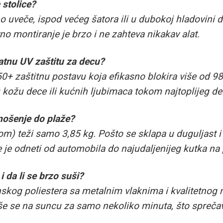
 stolice?
sno uveče, ispod većeg šatora ili u dubokoj hladovin
vno montiranje je brzo i ne zahteva nikakav alat.
vatnu UV zaštitu za decu?
0+ zaštitnu postavu koja efikasno blokira više od 9
u kožu dece ili kućnih ljubimaca tokom najtoplijeg de
 nošenje do plaže?
) teži samo 3,85 kg. Pošto se sklapa u duguljast i 
je odneti od automobila do najudaljenijeg kutka na 
i da li se brzo suši?
skog poliestera sa metalnim vlaknima i kvalitetnog n
uše se na suncu za samo nekoliko minuta, što sprečav