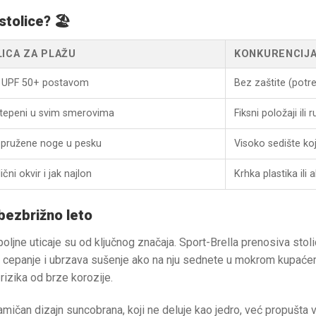
tolice? 🏖️
ICA ZA PLAŽU
KONKURENCIJA
a UPF 50+ postavom
Bez zaštite (pot
 stepeni u svim smerovima
Fiksni položaji il
 opružene noge u pesku
Visoko sedište koj
čni okvir i jak najlon
Krhka plastika ili
 bezbrižno leto
spoljne uticaje su od ključnog značaja. Sport-Brella prenosiva sto
a cepanje i ubrzava sušenje ako na nju sednete u mokrom kupaćem
zika od brze korozije.
mičan dizajn suncobrana, koji ne deluje kao jedro, već propušta v