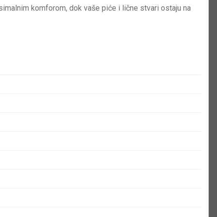
alnim komforom, dok vaše piće i lične stvari ostaju na