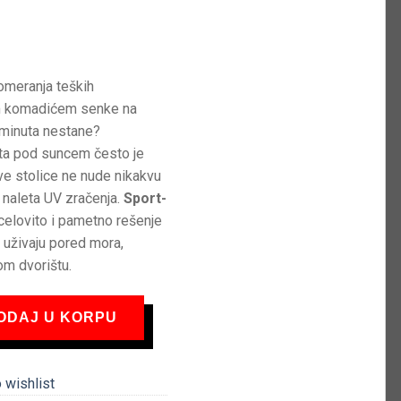
omeranja teških
im komadićem senke na
 minuta nestane?
ta pod suncem često je
ve stolice ne nude nikakvu
h naleta UV zračenja.
Sport-
celovito i pametno rešenje
 uživaju pored mora,
om dvorištu.
 sa suncobranom | UPF 50+ UV zaštita | Niska sklopiva stolica Aqua
ODAJ U KORPU
 wishlist